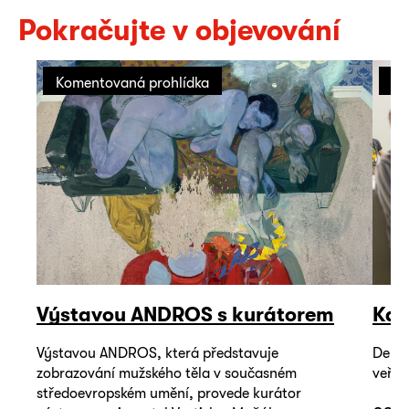
Pokračujte v objevování
Komentovaná prohlídka
Di
Výstavou ANDROS s kurátorem
Kdo
Výstavou ANDROS, která představuje
Debat
zobrazování mužského těla v současném
veřej
středoevropském umění, provede kurátor