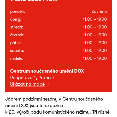
pondělí:
Zavřeno
úterý:
11.00 – 19.00
středa:
11.00 – 19.00
čtvrtek:
11.00 – 19.00
pátek:
11.00 – 19.00
sobota:
11.00 – 19.00
neděle:
11.00 – 19.00
Centrum současného umění DOX
Poupětova 1, Praha 7
Ukázat na mapě
Jádrem podzimní sezóny v Centru současného
umění DOX jsou tři expozice
k 20. výročí pádu komunistického režimu. Tři různé