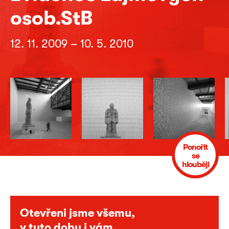
osob.StB
12. 11. 2009 – 10. 5. 2010
Ponořit
se
hlouběji
Otevřeni jsme všemu,
v tuto dobu i vám