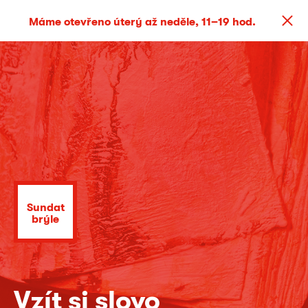
Máme otevřeno úterý až neděle, 11–19 hod.
Sundat
brýle
Vzít si slovo