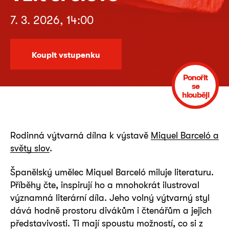
7. 3. 2026, 14:00
Koupit vstupenku
Ponořit
se
hlouběji
Rodinná výtvarná dílna k výstavě
Miquel Barceló a
světy slov
.
Španělský umělec Miquel Barceló miluje literaturu.
Příběhy čte, inspirují ho a mnohokrát ilustroval
významná literární díla. Jeho volný výtvarný styl
dává hodně prostoru divákům i čtenářům a jejich
představivosti. Ti mají spoustu možností, co si z