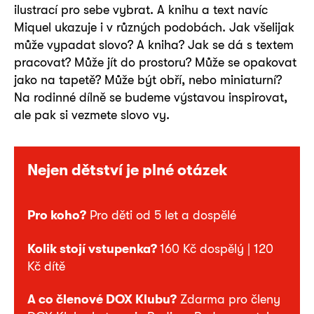
ilustrací pro sebe vybrat. A knihu a text navíc
Miquel ukazuje i v různých podobách. Jak všelijak
může vypadat slovo? A kniha? Jak se dá s textem
pracovat? Může jít do prostoru? Může se opakovat
jako na tapetě? Může být obří, nebo miniaturní?
Na rodinné dílně se budeme výstavou inspirovat,
ale pak si vezmete slovo vy.
Nejen dětství je plné otázek
Pro koho?
Pro děti od 5 let a dospělé
Kolik stojí vstupenka?
160 Kč dospělý | 120
Kč dítě
A co členové DOX Klubu?
Zdarma pro členy