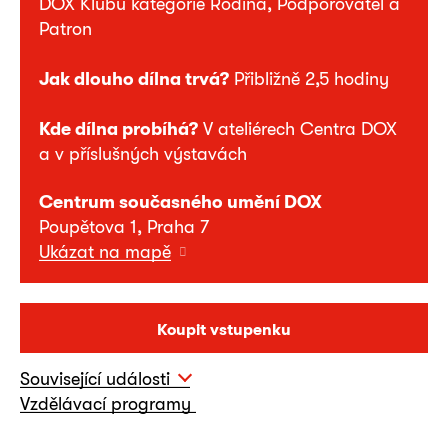
DOX Klubu kategorie Rodina, Podporovatel a
Patron
Jak dlouho dílna trvá?
Přibližně 2,5 hodiny
Kde dílna probíhá?
V ateliérech Centra DOX
a v příslušných výstavách
Centrum současného umění DOX
Poupětova 1, Praha 7
Ukázat na mapě
Koupit vstupenku
Související události
Vzdělávací programy