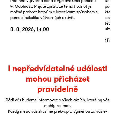
Rodinná výtvarná dílna k výstavě Úhel pohledu
Rodin
4: Odolnost. Přijďte zjistit, že téma hodnot je
pacie
možné probrat hravým a kreativním způsobem s
který
pomocí několika výtvarných aktivit.
sebou
této 
8. 8. 2026, 14:00
ukáza
15. 
I nepředvídatelné události
mohou přicházet
pravidelně
Rádi vás budeme informovat o všech akcích, které by vás
mohly zajímat.
Každý měsíc vás zkusíme překvapit. Výměnou za váš e-