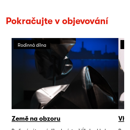
Pokračujte v objevování
Rodinná dílna
Ro
Země na obzoru
Vho