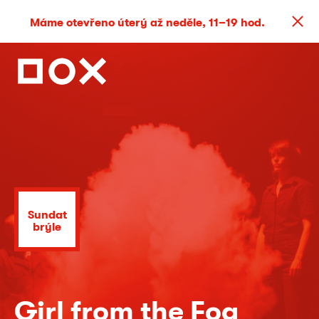
Máme otevřeno úterý až neděle, 11–19 hod.
Sundat
brýle
Girl from the Fog