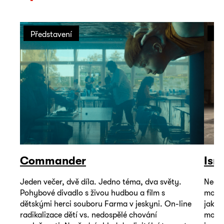
Představení
Př
Commander
Isr
Jeden večer, dvě díla. Jedno téma, dva světy.
Neoby
Pohybové divadlo s živou hudbou a film s
mohou
dětskými herci souboru Farma v jeskyni. On-line
jako 
radikalizace dětí vs. nedospělé chování
mořem