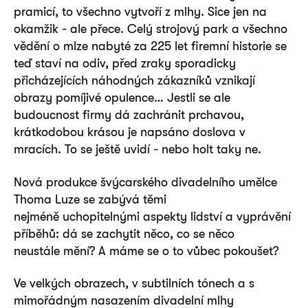
pramicí, to všechno vytvoří z mlhy. Sice jen na
okamžik - ale přece. Celý strojový park a všechno
vědění o mlze nabyté za 225 let firemní historie se
teď staví na odiv, před zraky sporadicky
přicházejících náhodných zákazníků vznikají
obrazy pomíjivé opulence… Jestli se ale
budoucnost firmy dá zachránit prchavou,
krátkodobou krásou je napsáno doslova v
mracích. To se ještě uvidí - nebo holt taky ne.
Nová produkce švýcarského divadelního umělce
Thoma Luze se zabývá těmi
nejméně uchopitelnými aspekty lidství a vyprávění
příběhů: dá se zachytit něco, co se něco
neustále mění? A máme se o to vůbec pokoušet?
Ve velkých obrazech, v subtilních tónech a s
mimořádným nasazením divadelní mlhy