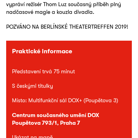
vypráví režisér Thom Luz současný příběh plný
nadčasové magie a kouzla divadla.
POZVÁNO NA BERLÍNSKÉ THEATERTREFFEN 2019!
Praktické informace
Představení trvá 75 minut
S českými titulky
Místo: Multifunkční sál DOX+ (Poupětova 3)
Centrum současného umění DOX
Poupětova 793/1, Praha 7
Ukázat na mapě