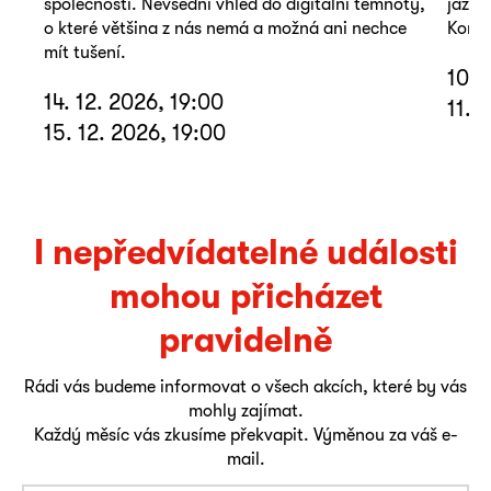
společnosti. Nevšední vhled do digitální temnoty,
jazyk
o které většina z nás nemá a možná ani nechce
Koná 
mít tušení.
10. 
14. 12. 2026, 19:00
11. 
15. 12. 2026, 19:00
I nepředvídatelné události
mohou přicházet
pravidelně
Rádi vás budeme informovat o všech akcích, které by vás
mohly zajímat.
Každý měsíc vás zkusíme překvapit. Výměnou za váš e-
mail.