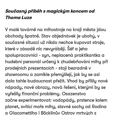
Současný příběh s magickým koncem od
Thoma Luze
V malé továrně na mlhostroje na kraji města jdou
obchody špatně. Stav objednávek je ubohý, v
současné situaci už nikdo nechce kupovat stroje,
které v zásadě nic nevyrábějí. Šéf a jeho
spolupracovníci - syn, neplacená praktikantka a
hudební personál určený k zhudebňování mlhy při
prodejních prezentacích - stojí bezradně v
showroomu a zamlkle přemýšlejí, jak by se asi
dala tahle budoucnost přežít. Vhod by přišly nové
nápady, nové obrazy, nová řešení, kterými by se
vyřešily finanční problémy. Osazenstvo
začne experimentovat: vodopády, prstence kolem
planet, svítící moře mlhy, slavné sochy od Rodina
a Giacomettiho i Böcklinův Ostrov mrtvých s