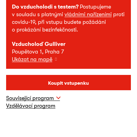
Do vzducholodi s testem?
Postupujeme
v souladu s platnými
vládními nařízeními
proti
covidu-19, při vstupu budete požádáni
o prokázání bezinfekčnosti.
Vzducholoď Gulliver
Poupětova 1, Praha 7
Ukázat na mapě
Koupit vstupenku
Související program
Vzdělávací program