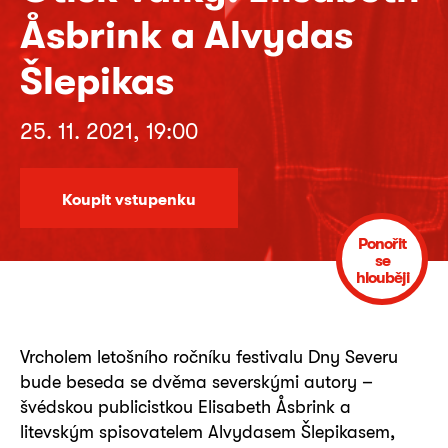
Åsbrink a Alvydas
Šlepikas
25. 11. 2021, 19:00
Koupit vstupenku
Ponořit
se
hlouběji
Vrcholem letošního ročníku festivalu Dny Severu
bude beseda se dvěma severskými autory –
švédskou publicistkou Elisabeth Åsbrink a
litevským spisovatelem Alvydasem Šlepikasem,