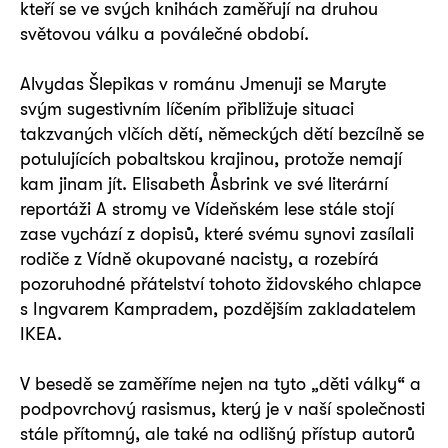
kteří se ve svých knihách zaměřují na druhou
světovou válku a poválečné období.
Alvydas Šlepikas v románu Jmenuji se Maryte
svým sugestivním líčením přibližuje situaci
takzvaných vlčích dětí, německých dětí bezcílně se
potulujících pobaltskou krajinou, protože nemají
kam jinam jít. Elisabeth Åsbrink ve své literární
reportáži A stromy ve Vídeňském lese stále stojí
zase vychází z dopisů, které svému synovi zasílali
rodiče z Vídně okupované nacisty, a rozebírá
pozoruhodné přátelství tohoto židovského chlapce
s Ingvarem Kampradem, pozdějším zakladatelem
IKEA.
V besedě se zaměříme nejen na tyto „děti války“ a
podpovrchový rasismus, který je v naší společnosti
stále přítomný, ale také na odlišný přístup autorů