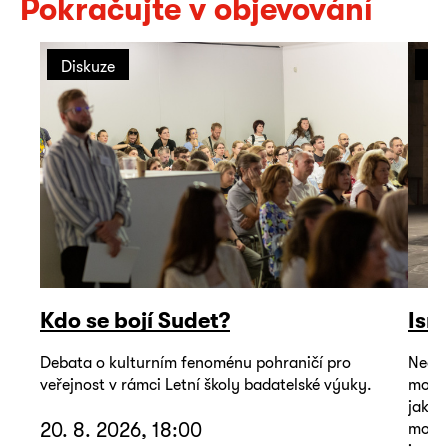
Pokračujte v objevování
Diskuze
Př
Kdo se bojí Sudet?
Isr
Debata o kulturním fenoménu pohraničí pro
Neoby
veřejnost v rámci Letní školy badatelské výuky.
mohou
jako 
20. 8. 2026, 18:00
mořem