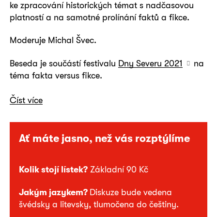
ke zpracování historických témat s nadčasovou
platností a na samotné prolínání faktů a fikce.
Moderuje Michal Švec.
Beseda je součástí festivalu
Dny Severu 2021
na
téma fakta versus fikce.
Číst více
Ať máte jasno, než vás rozptýlíme
Kolik stojí lístek?
Základní 90 Kč
Jakým jazykem?
Diskuze bude vedena
švédsky a litevsky, tlumočena do češtiny.