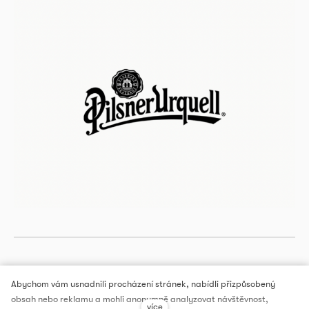
Abychom vám usnadnili procházení stránek, nabídli přizpůsobený
obsah nebo reklamu a mohli anonymně analyzovat návštěvnost,
více