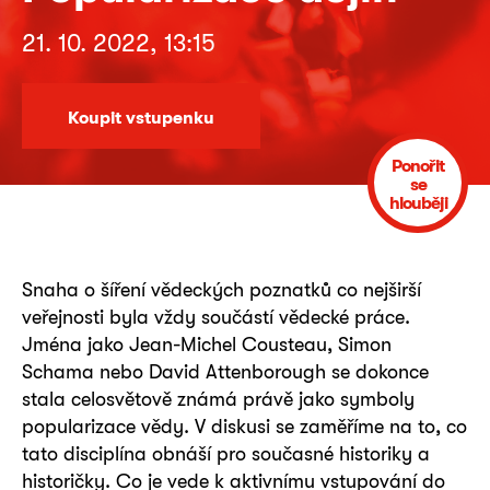
21. 10. 2022, 13:15
Koupit vstupenku
Ponořit
se
hlouběji
Snaha o šíření vědeckých poznatků co nejširší
veřejnosti byla vždy součástí vědecké práce.
Jména jako Jean-Michel Cousteau, Simon
Schama nebo David Attenborough se dokonce
stala celosvětově známá právě jako symboly
popularizace vědy. V diskusi se zaměříme na to, co
tato disciplína obnáší pro současné historiky a
historičky. Co je vede k aktivnímu vstupování do