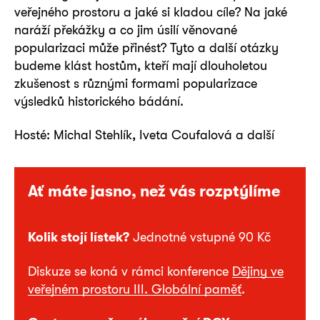
veřejného prostoru a jaké si kladou cíle? Na jaké
naráží překážky a co jim úsilí věnované
popularizaci může přinést? Tyto a další otázky
budeme klást hostům, kteří mají dlouholetou
zkušenost s různými formami popularizace
výsledků historického bádání.
Hosté: Michal Stehlík, Iveta Coufalová a další
Ať máte jasno, než vás rozptýlíme
Kolik stojí lístek?
Jednotné vstupné 90 Kč
Diskuze se koná v rámci konference
Dějiny ve
veřejném prostoru III. Globální paměť
.