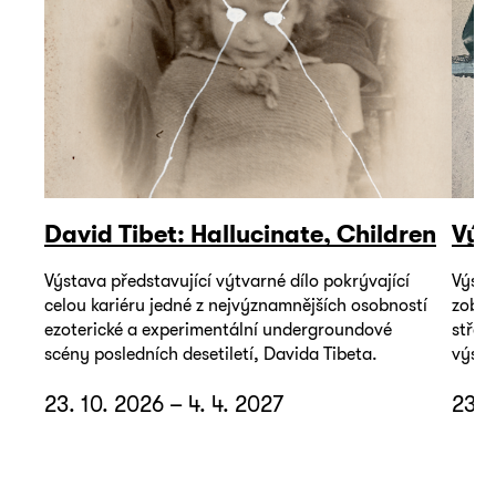
David Tibet: Hallucinate, Children
Výs
Výstava představující výtvarné dílo pokrývající
Výsta
celou kariéru jedné z nejvýznamnějších osobností
zobra
ezoterické a experimentální undergroundové
střed
scény posledních desetiletí, Davida Tibeta.
výsta
23. 10. 2026 – 4. 4. 2027
23. 