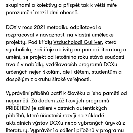
skupinami a kolektivy a přispět tak k větší míře
porozumění mezi lidmi obecně.
DOX v roce 2021 metodiku odpilotoval a
rozpracoval v návaznosti na vlastní umělecké
projekty. Pod křídly
Vzducholodi Gulliver
, která
symbolicky zaštiťuje aktivity na pomezí literatury a
umění, se projekt od letošního roku stává součástí
trvalé v nabídky vzdělávacích programů DOXu
určených nejen školám, ale i dětem, studentům a
dospělým z okruhu široké veřejnosti.
Vyprávění příběhů patří k člověku a jeho paměti od
nepaměti. Základem zážitkových programů
PŘÍBĚHEM je sdílení vlastních autentických
příběhů, které účastníci rozvíjí na základě
aktuálních výstav DOXu nebo vybraných úryvků z
literatury. Vyprávění a sdílení příběhů v programu