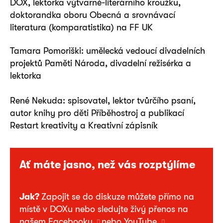
DOX, lektorka výtvarně-literárního kroužku,
doktorandka oboru Obecná a srovnávací
literatura (komparatistika) na FF UK
Tamara Pomoriški: umělecká vedoucí divadelních
projektů Paměti Národa, divadelní režisérka a
lektorka
René Nekuda: spisovatel, lektor tvůrčího psaní,
autor knihy pro děti Příběhostroj a publikací
Restart kreativity a Kreativní zápisník
Ať máte jasno, než vás rozptýlíme
Jak?
Zapojit se do diskuze můžete přímo na
místě v DOXu nebo sledujte živý přenos na
našem
Facebooku
nebo
YouTube
.