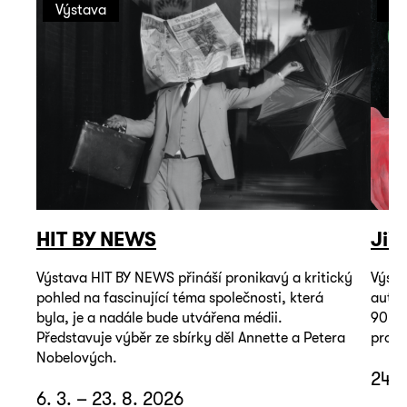
Výstava
Vý
HIT BY NEWS
Jiř
Výstava HIT BY NEWS přináší pronikavý a kritický
Výsta
pohled na fascinující téma společnosti, která
autop
byla, je a nadále bude utvářena médii.
90. l
Představuje výběr ze sbírky děl Annette a Petera
promě
Nobelových.
24. 
6. 3. – 23. 8. 2026