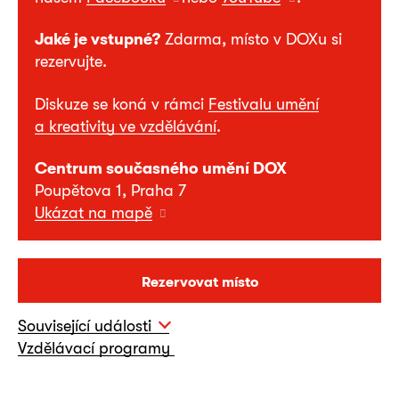
Jaké je vstupné?
Zdarma, místo v DOXu si
rezervujte.
Diskuze se koná v rámci
Festivalu umění
a kreativity ve vzdělávání
.
Centrum současného umění DOX
Poupětova 1, Praha 7
Ukázat na mapě
Rezervovat místo
Související události
Vzdělávací programy