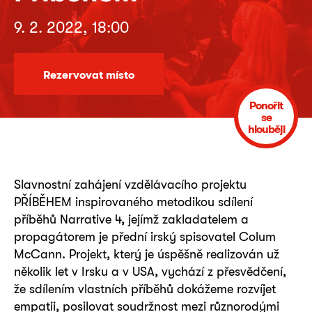
9. 2. 2022, 18:00
Rezervovat místo
Ponořit
se
hlouběji
Slavnostní zahájení vzdělávacího projektu
PŘÍBĚHEM inspirovaného metodikou sdílení
příběhů Narrative 4, jejímž zakladatelem a
propagátorem je přední irský spisovatel Colum
McCann. Projekt, který je úspěšně realizován už
několik let v Irsku a v USA, vychází z přesvědčení,
že sdílením vlastních příběhů dokážeme rozvíjet
empatii, posilovat soudržnost mezi různorodými