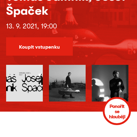
Špaček
13. 9. 2021, 19:00
Koupit vstupenku
Ponořit
se
hlouběji