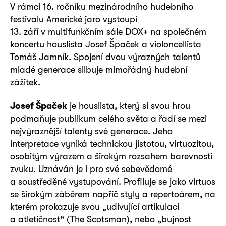
V rámci 16. ročníku mezinárodního hudebního
festivalu Americké jaro vystoupí
13. září v multifunkčním sále DOX+ na společném
koncertu houslista Josef Špaček a violoncellista
Tomáš Jamník. Spojení dvou výrazných talentů
mladé generace slibuje mimořádný hudební
zážitek.
Josef Špaček
je houslista, který si svou hrou
podmaňuje publikum celého světa a řadí se mezi
nejvýraznější talenty své generace. Jeho
interpretace vyniká technickou jistotou, virtuozitou,
osobitým výrazem a širokým rozsahem barevnosti
zvuku. Uznáván je i pro své sebevědomé
a soustředěné vystupování. Profiluje se jako virtuos
se širokým záběrem napříč styly a repertoárem, na
kterém prokazuje svou „udivující artikulaci
a atletičnost“ (The Scotsman), nebo „bujnost