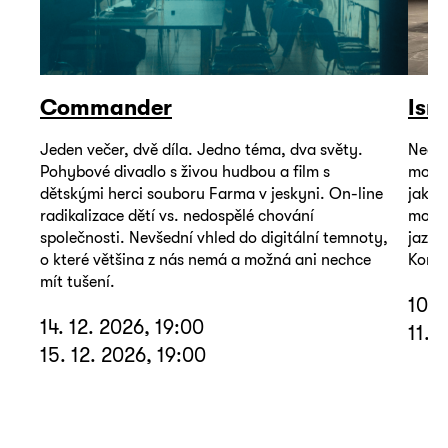
Commander
Isr
Jeden večer, dvě díla. Jedno téma, dva světy.
Neoby
Pohybové divadlo s živou hudbou a film s
mohou
dětskými herci souboru Farma v jeskyni. On-line
jako 
radikalizace dětí vs. nedospělé chování
mořem
společnosti. Nevšední vhled do digitální temnoty,
jazyk
o které většina z nás nemá a možná ani nechce
Koná 
mít tušení.
10. 
14. 12. 2026, 19:00
11. 
15. 12. 2026, 19:00