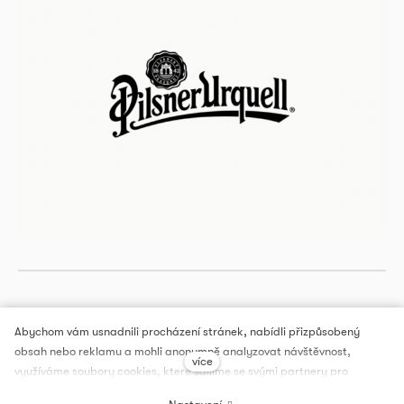
Abychom vám usnadnili procházení stránek, nabídli přizpůsobený
obsah nebo reklamu a mohli anonymně analyzovat návštěvnost,
více
DOX PRAGUE, a.s.
využíváme soubory cookies, které sdílíme se svými partnery pro
sociální média, inzerci a analýzu. Jejich nastavení upravíte odkazem