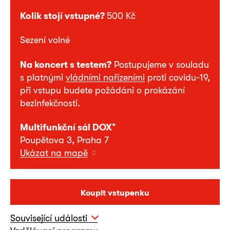
Kolik stojí vstupné?
500 Kč
Sezení volné
Na koncert s testem?
Postupujeme v souladu
s platnými
vládními nařízeními
proti covidu-19,
při vstupu budete požádáni o prokázání
bezinfekčnosti.
+
Multifunkční sál DOX
Poupětova 3, Praha 7
Ukázat na mapě
Koupit vstupenku
Související události