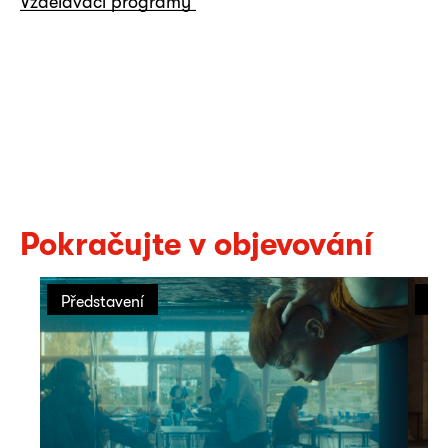
Vzdělávací programy
Pokračujte v objevování
Představení
Př