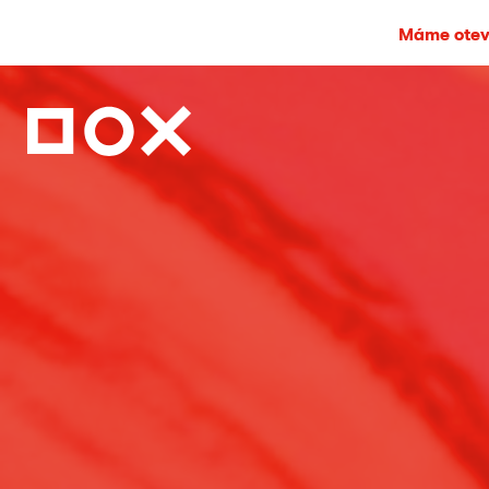
Máme otevř