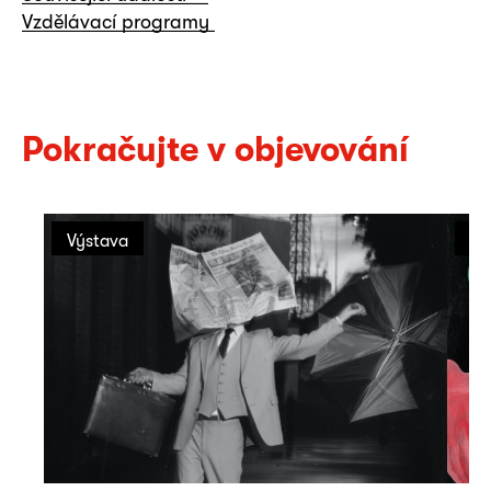
Vzdělávací programy
Pokračujte v objevování
Výstava
Vý