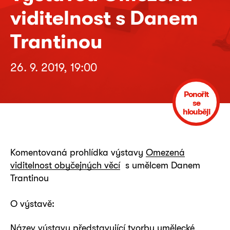
viditelnost s Danem
Trantinou
26. 9. 2019, 19:00
Ponořit
se
hlouběji
Komentovaná prohlídka výstavy
Omezená
viditelnost obyčejných věcí
s umělcem Danem
Trantinou
O výstavě:
Název výstavy představující tvorbu umělecké