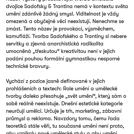
dvojice Sadofsky & Trantina nemá v kontextu světa
umění zdánlivě žádný smysl. Viditelnost je vždy
omezená a obyčejné věci neexistují. Nenechme se
zmást. Tento název je provokací, výsměchem,
kamufláží. Tvorba Sadofského a Trantiny si nebere
servítky a zjevná anarchistická radikalita
umocněná „třeskutou“ kreativitou není v jejich
podání pouhou formální gymnastikou nesporné
technické bravury.
Vychází z pozice jasně definované v jejich
prohlášeních a textech: Role umění a umělecké
tvorby daleko přesahuje „svět umění“, který sám o
sobě reálně neexistuje. Dnešní estetické kategorie
neurčují umělci. Určuje je trh, marketing, zábavní
průmysl a reklama. Navzdory tomu, čemu řada
teoretiků stále věří, tu současné umění není proto,
aby vznikaly nové umělecké styly a aby umění