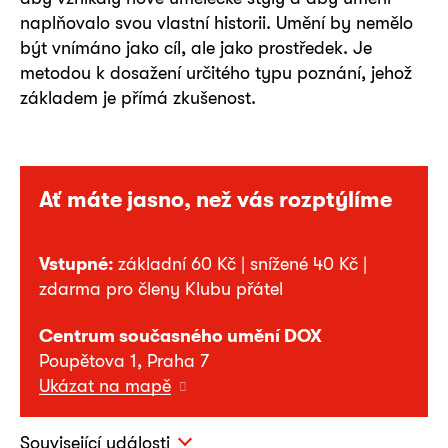
naplňovalo svou vlastní historii. Umění by nemělo
být vnímáno jako cíl, ale jako prostředek. Je
metodou k dosažení určitého typu poznání, jehož
základem je přímá zkušenost.
Ať máte jasno, než vás rozptýlíme
Vstupné:
základní 60 Kč | snížené 40 Kč |
zdarma pro členy Klubu přátel
Centrum současného umění DOX
Poupětova 1, Praha 7
Ukázat na mapě
Související události