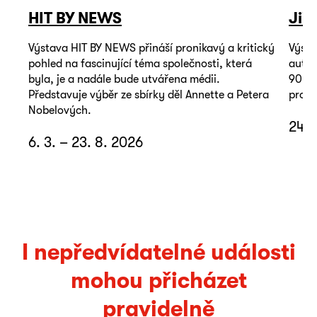
HIT BY NEWS
Jiř
Výstava HIT BY NEWS přináší pronikavý a kritický
Výsta
pohled na fascinující téma společnosti, která
autop
byla, je a nadále bude utvářena médii.
90. l
Představuje výběr ze sbírky děl Annette a Petera
promě
Nobelových.
24. 
6. 3. – 23. 8. 2026
I nepředvídatelné události
mohou přicházet
pravidelně