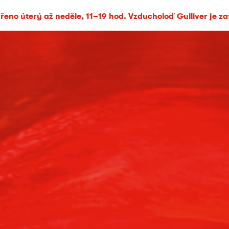
eno úterý až neděle, 11–19 hod. Vzducholoď Gulliver je z