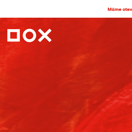
Máme otevř