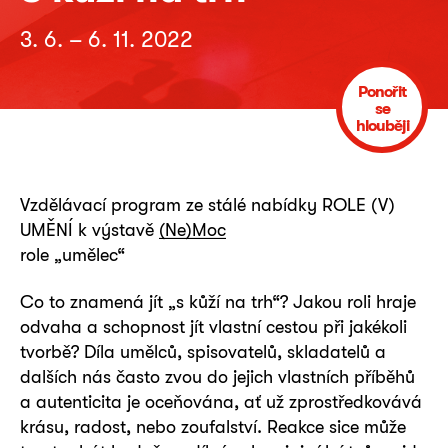
3. 6. – 6. 11. 2022
Ponořit
se
hlouběji
Vzdělávací program ze stálé nabídky ROLE (V)
UMĚNÍ k výstavě
(Ne)Moc
role „umělec“
Co to znamená jít „s kůží na trh“? Jakou roli hraje
odvaha a schopnost jít vlastní cestou při jakékoli
tvorbě? Díla umělců, spisovatelů, skladatelů a
dalších nás často zvou do jejich vlastních příběhů
a autenticita je oceňována, ať už zprostředkovává
krásu, radost, nebo zoufalství. Reakce sice může