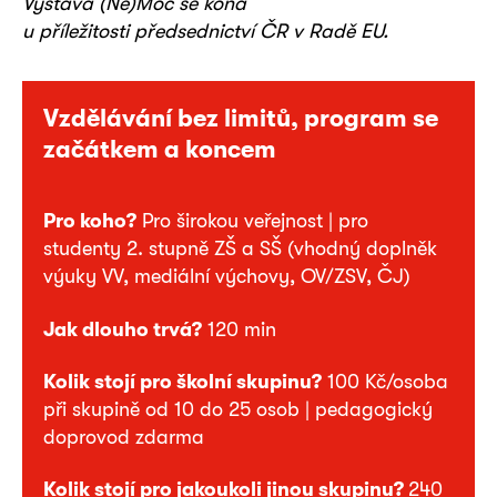
Výstava (Ne)Moc se koná
u příležitosti předsednictví ČR v Radě EU.
Vzdělávání bez limitů, program se
začátkem a koncem
Pro koho?
Pro širokou veřejnost | pro
studenty 2. stupně ZŠ a SŠ (vhodný doplněk
výuky VV, mediální výchovy, OV/ZSV, ČJ)
Jak dlouho trvá?
120 min
Kolik stojí pro školní skupinu?
100 Kč/osoba
při skupině od 10 do 25 osob | pedagogický
doprovod zdarma
Kolik stojí pro jakoukoli jinou skupinu?
240