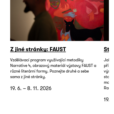
Z jiné stránky: FAUST
Sto
Vzdělávací program využívající metodiky
Jak m
Narrative 4, obrazový materiál výstavy FAUST a
příbě
různé literární formy. Poznejte druhé a sebe
výsta
sama z jiné stránky.
stačí
mater
19. 6. – 8. 11. 2026
Radky
19. 