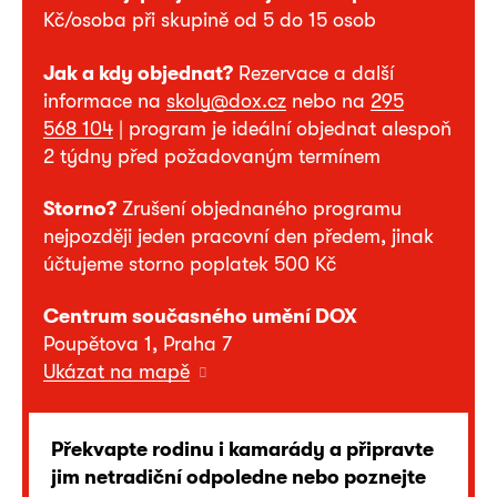
Kč/osoba při skupině od 5 do 15 osob
Jak a kdy objednat?
Rezervace a další
informace na
skoly@dox.cz
nebo na
295
568 104
| program je ideální objednat alespoň
2 týdny před požadovaným termínem
Storno?
Zrušení objednaného programu
nejpozději jeden pracovní den předem, jinak
účtujeme storno poplatek 500 Kč
Centrum současného umění DOX
Poupětova 1, Praha 7
Ukázat na mapě
Překvapte rodinu i kamarády a připravte
jim netradiční odpoledne nebo poznejte