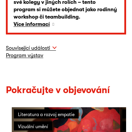
své kolegy v jiných rolích – tento
program si můžete objednat jako rodinný
workshop či teambuilding.
Více informací
Související události
Program výstav
Pokračujte v objevování
Literatura a rozvoj empatie
On
Vizuální umění
Vi