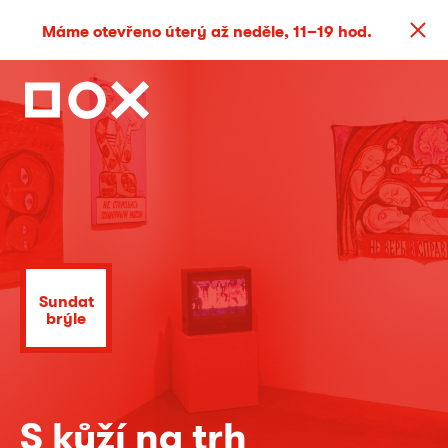
Máme otevřeno úterý až neděle, 11–19 hod.
Sundat
brýle
S kůží na trh