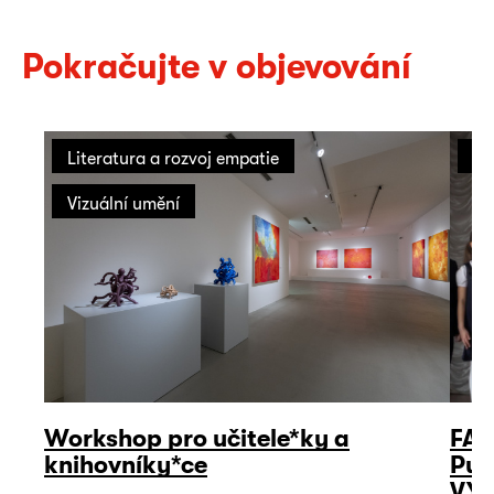
Pokračujte v objevování
Literatura a rozvoj empatie
Li
Vizuální umění
Workshop pro učitele*ky a
FAL
knihovníky*ce
Put
VY