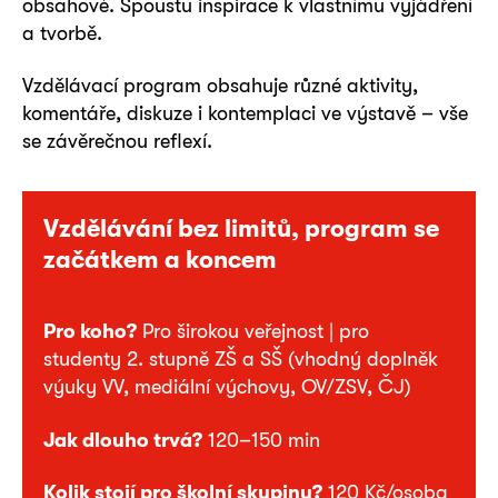
obsahové. Spoustu inspirace k vlastnímu vyjádření
a tvorbě.
Vzdělávací program obsahuje různé aktivity,
komentáře, diskuze i kontemplaci ve výstavě – vše
se závěrečnou reflexí.
Vzdělávání bez limitů, program se
začátkem a koncem
Pro koho?
Pro širokou veřejnost | pro
studenty 2. stupně ZŠ a SŠ (vhodný doplněk
výuky VV, mediální výchovy, OV/ZSV, ČJ)
Jak dlouho trvá?
120–150 min
Kolik stojí pro školní skupinu?
120 Kč/osoba