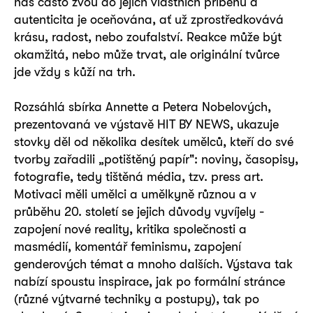
nás často zvou do jejich vlastních příběhů a
autenticita je oceňována, ať už zprostředkovává
krásu, radost, nebo zoufalství. Reakce může být
okamžitá, nebo může trvat, ale originální tvůrce
jde vždy s kůží na trh.
Rozsáhlá sbírka Annette a Petera Nobelových,
prezentovaná ve výstavě HIT BY NEWS, ukazuje
stovky děl od několika desítek umělců, kteří do své
tvorby zařadili „potištěný papír": noviny, časopisy,
fotografie, tedy tištěná média, tzv. press art.
Motivaci měli umělci a umělkyně různou a v
průběhu 20. století se jejich důvody vyvíjely -
zapojení nové reality, kritika společnosti a
masmédií, komentář feminismu, zapojení
genderových témat a mnoho dalších. Výstava tak
nabízí spoustu inspirace, jak po formální stránce
(různé výtvarné techniky a postupy), tak po