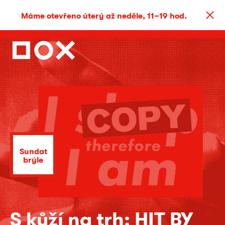
Máme otevřeno úterý až neděle, 11–19 hod.
Sundat
brýle
S kůží na trh: HIT BY