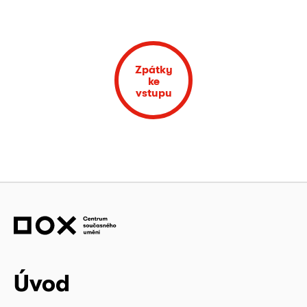
Zpátky
ke
vstupu
Úvod