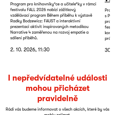
Program pro knihovníky*ce a učitele*ky v rámci
festivalu FALL 2026 nabízí zážitkový
Proje
vzdělávací program Během příběhu k výstavě
s Pav
Radky Bodzewicz: FAUST a interaktivní
prota
prezentaci aktivit inspirovaných metodikou
festi
Narrative 4 zaměřenou na rozvoj empatie a
konfe
sdílení příběhů.
práva
2. 10. 2026, 11:30
30. 
I nepředvídatelné události
mohou přicházet
pravidelně
Rádi vás budeme informovat o všech akcích, které by vás
mohly zajímat.