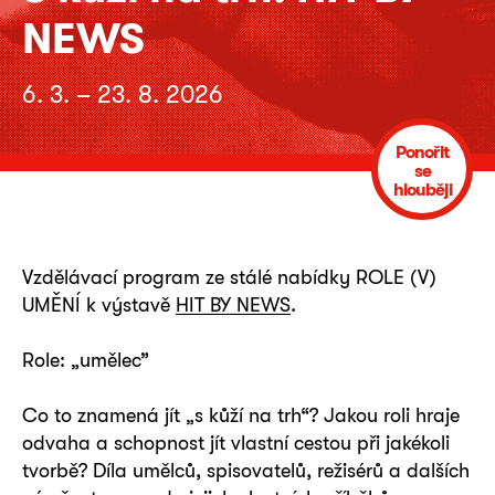
NEWS
6. 3. – 23. 8. 2026
Ponořit
se
hlouběji
Vzdělávací program ze stálé nabídky ROLE (V)
UMĚNÍ k výstavě
HIT BY NEWS
.
Role: „umělec”
Co to znamená jít „s kůží na trh“? Jakou roli hraje
odvaha a schopnost jít vlastní cestou při jakékoli
tvorbě? Díla umělců, spisovatelů, režisérů a dalších