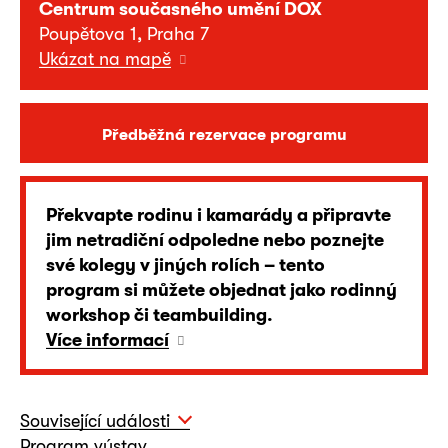
Centrum současného umění DOX
Poupětova 1, Praha 7
Ukázat na mapě
Předběžná rezervace programu
Překvapte rodinu i kamarády a připravte
jim netradiční odpoledne nebo poznejte
své kolegy v jiných rolích – tento
program si můžete objednat jako rodinný
workshop či teambuilding.
Více informací
Související události
Program výstav