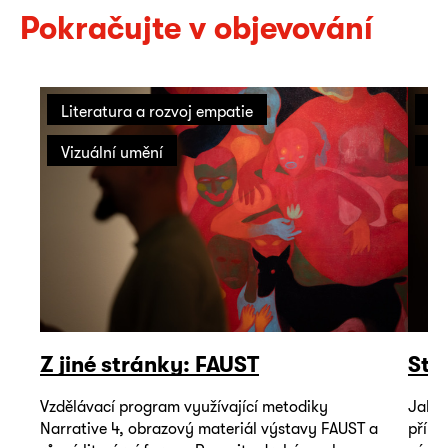
Pokračujte v objevování
Literatura a rozvoj empatie
On
Vizuální umění
Vi
Z jiné stránky: FAUST
Sto
Vzdělávací program využívající metodiky
Jak m
Narrative 4, obrazový materiál výstavy FAUST a
příbě