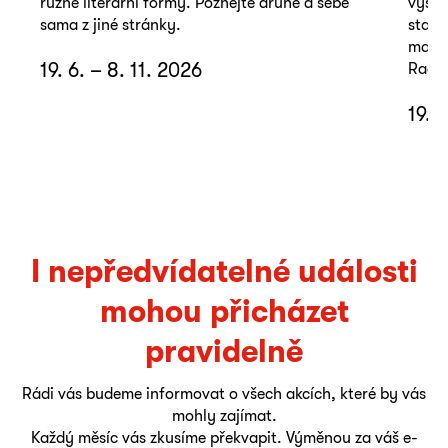
různé literární formy. Poznejte druhé a sebe
výsta
sama z jiné stránky.
stačí
mater
19. 6. – 8. 11. 2026
Radky
19. 
I nepředvídatelné události
mohou přicházet
pravidelně
Rádi vás budeme informovat o všech akcích, které by vás
mohly zajímat.
Každý měsíc vás zkusíme překvapit. Výměnou za váš e-