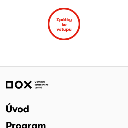
Zpátky
ke
vstupu
Úvod
Program