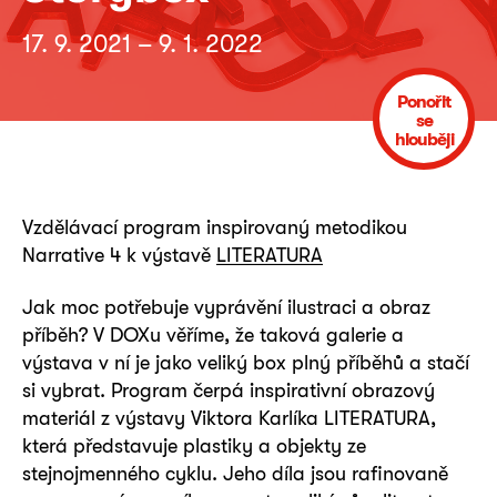
17. 9. 2021 – 9. 1. 2022
Ponořit
se
hlouběji
Vzdělávací program inspirovaný metodikou
Narrative 4 k výstavě
LITERATURA
Jak moc potřebuje vyprávění ilustraci a obraz
příběh? V DOXu věříme, že taková galerie a
výstava v ní je jako veliký box plný příběhů a stačí
si vybrat. Program čerpá inspirativní obrazový
materiál z výstavy Viktora Karlíka LITERATURA,
která představuje plastiky a objekty ze
stejnojmenného cyklu. Jeho díla jsou rafinovaně