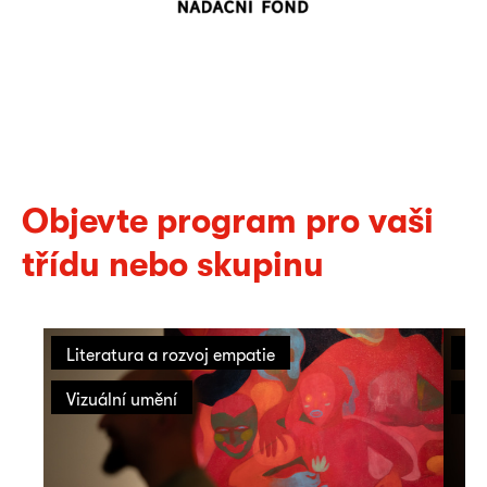
Objevte program pro vaši
třídu nebo skupinu
Literatura a rozvoj empatie
On
Vizuální umění
Vi