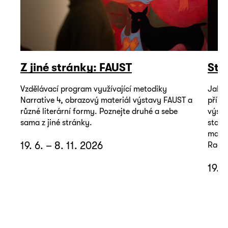
Z jiné stránky: FAUST
Sto
Vzdělávací program využívající metodiky
Jak m
Narrative 4, obrazový materiál výstavy FAUST a
příbě
různé literární formy. Poznejte druhé a sebe
výsta
sama z jiné stránky.
stačí
mater
19. 6. – 8. 11. 2026
Radky
19. 