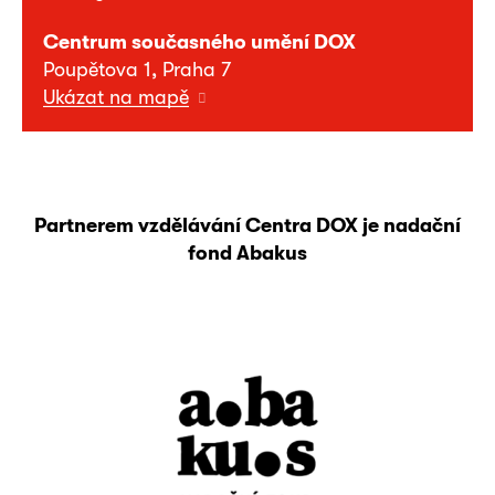
Centrum současného umění DOX
Poupětova 1, Praha 7
Ukázat na mapě
Partnerem vzdělávání Centra DOX je nadační
fond Abakus