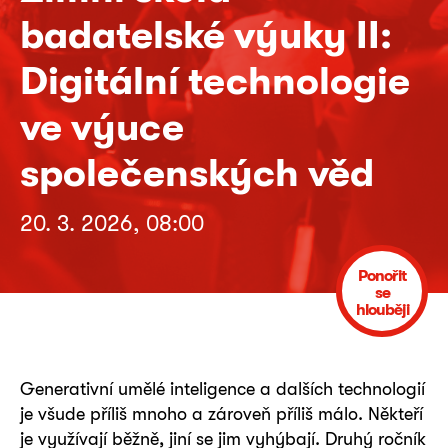
badatelské výuky II:
Digitální technologie
ve výuce
společenských věd
20. 3. 2026, 08:00
Ponořit
se
hlouběji
Generativní umělé inteligence a dalších technologií
je všude příliš mnoho a zároveň příliš málo. Někteří
je využívají běžně, jiní se jim vyhýbají. Druhý ročník